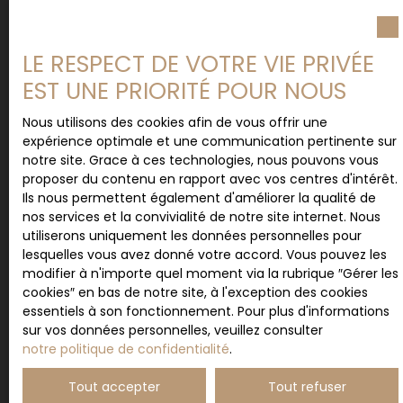
Localisation
LE RESPECT DE VOTRE VIE PRIVÉE
EST UNE PRIORITÉ POUR NOUS
Budget max (€)
Nous utilisons des cookies afin de vous offrir une
expérience optimale et une communication pertinente sur
Surface min (m²)
notre site. Grace à ces technologies, nous pouvons vous
proposer du contenu en rapport avec vos centres d'intérêt.
Ils nous permettent également d'améliorer la qualité de
J'accepte le traitement de mes données
nos services et la convivialité de notre site internet. Nous
personnelles conformément au RGPD. Si vous ne
utiliserons uniquement les données personnelles pour
souhaitez pas faire l'objet de prospection
lesquelles vous avez donné votre accord. Vous pouvez les
commerciale par voie téléphonique, vous pouvez
modifier à n'importe quel moment via la rubrique ″Gérer les
vous inscrire gratuitement sur la liste d'opposition
cookies″ en bas de notre site, à l'exception des cookies
au démarchage téléphonique, prévu par l'article
essentiels à son fonctionnement. Pour plus d'informations
L223-1 du code de la consommation, sur le site
sur vos données personnelles, veuillez consulter
Internet www.bloctel.gouv.fr ou par courrier
notre politique de confidentialité
.
adressé à :
Tout accepter
Tout refuser
Société Worldline, Service Bloctel, CS 61311, 41013