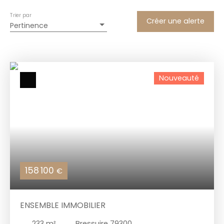
Immeuble
Trier par
Créer une alerte
Pertinence
Localisation
Budget max (€)
Nouveauté
Surface min (m²)
Rechercher
158 100
€
ENSEMBLE IMMOBILIER
233
m²
Bressuire 79300